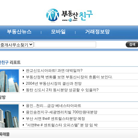
부동산뉴스
모바일
거래정보망
|
|
판교신도시아파트! 과연 대박일까?
부동산정책 변화를 보면 부동산시장의 흐름이 보인다.
2004년 부동산시장의 결산과 전망
동탄 신도시 2차 동시분양 성공할 수 있을까?
용인...천리....금강 베네스타아파트
용인송전지구-세광엔리치빌 700만원대분양
부산 서면 the# 센트럴스타분양 예정
"서면the # 센트럴스타 오피스텔" 분 양 임 박