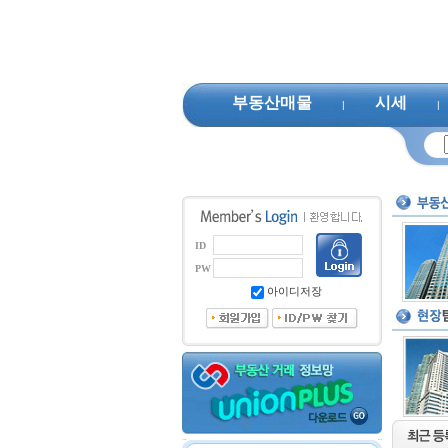
부동산매물
시세
|
|
ID
PW
아이디저장