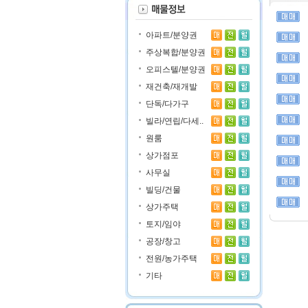
아파트/분양권
주상복합/분양권
오피스텔/분양권
재건축/재개발
단독/다가구
빌라/연립/다세..
원룸
상가점포
사무실
빌딩/건물
상가주택
토지/임야
공장/창고
전원/농가주택
기타